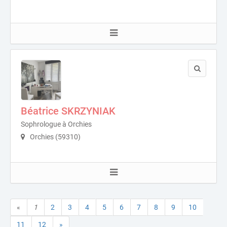
Béatrice SKRZYNIAK
Sophrologue à Orchies
Orchies (59310)
«
1
2
3
4
5
6
7
8
9
10
11
12
»