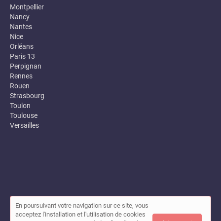
Montpellier
Nancy
Nantes
Nice
Orléans
Paris 13
Perpignan
Rennes
Rouen
Strasbourg
Toulon
Toulouse
Versailles
En poursuivant votre navigation sur ce site, vous
© Annuaire des entreprises locales (Garance) 2026 |
Plan du site
acceptez l'installation et l'utilisation de cookies
|
Mon compte
|
Contact