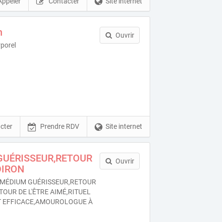
Appeler
Contacter
Site internet
n
Ouvrir
porel
cter
Prendre RDV
Site internet
GUÉRISSEUR,RETOUR
Ouvrir
OIRON
MÉDIUM GUÉRISSEUR,RETOUR
TOUR DE L'ÊTRE AIMÉ,RITUEL
 EFFICACE,AMOUROLOGUE À