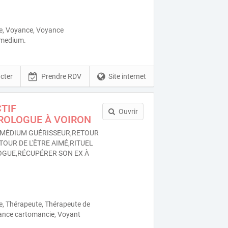
ue, Voyance, Voyance
 medium.
cter
Prendre RDV
Site internet
TIF
Ouvrir
ROLOGUE À VOIRON
MÉDIUM GUÉRISSEUR,RETOUR
TOUR DE L'ÊTRE AIMÉ,RITUEL
GUE,RÉCUPÉRER SON EX À
e, Thérapeute, Thérapeute de
ance cartomancie, Voyant