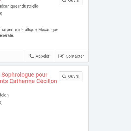
Ouvrir
Mécanique Industrielle
0)
, Charpente métallique, Mécanique
énérale.
Appeler
Contacter
 Sophrologue pour
Ouvrir
nts Catherine Cécillon
felon
0)