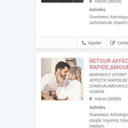
Voiron (38500)
Activités
Guerisseur, Astrolog
cartomancie, Voyant
Appeler
Conta
RETOUR AFFEC
RAPIDE,AMOU
MARABOUT VOYANT 
AFFECTIF RAPIDE,RE
D'AMOUR,AMOUROLO
VOIRON
Voiron (38500)
Activités
Guerisseur, Astrologu
couple, Voyance, Voy
medium.