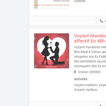
Gestion.
Voyant Marabou
affectif En 48h
Voyant marabout méd
être Aimé à Voiron.sp
récupérer son Ex Fidél
des sentiments sauvés
reconquérir Son Ex en
Voiron (38500)
Activités
Voyant medium, Voya
Voyant medium.