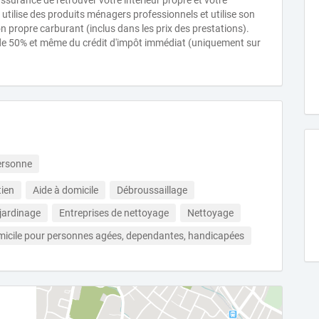
ssurance de retrouver votre intérieur propre et votre
tilise des produits ménagers professionnels et utilise son
on propre carburant (inclus dans les prix des prestations).
 de 50% et même du crédit d'impôt immédiat (uniquement sur
personne
tien
Aide à domicile
Débroussaillage
 jardinage
Entreprises de nettoyage
Nettoyage
micile pour personnes agées, dependantes, handicapées