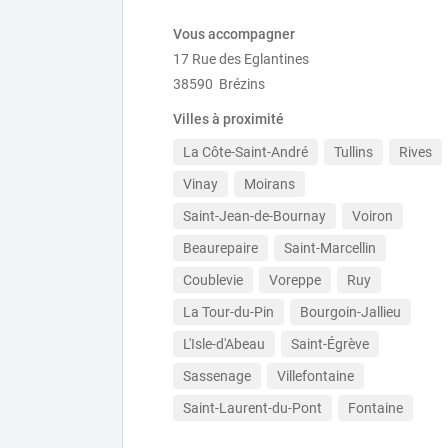
Vous accompagner
17 Rue des Eglantines
38590 Brézins
Villes à proximité
La Côte-Saint-André
Tullins
Rives
Vinay
Moirans
Saint-Jean-de-Bournay
Voiron
Beaurepaire
Saint-Marcellin
Coublevie
Voreppe
Ruy
La Tour-du-Pin
Bourgoin-Jallieu
L'Isle-d'Abeau
Saint-Égrève
Sassenage
Villefontaine
Saint-Laurent-du-Pont
Fontaine