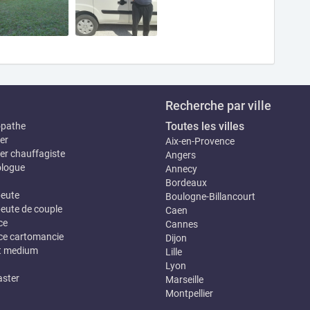
Recherche par ville
Toutes les villes
opathe
er
Aix-en-Provence
er chauffagiste
Angers
logue
Annecy
Bordeaux
eute
Boulogne-Billancourt
eute de couple
Caen
ce
Cannes
e cartomancie
Dijon
t medium
Lille
Lyon
ster
Marseille
Montpellier