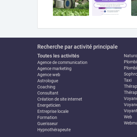
Recherche par activité principale
Toutes les activités
Natur
Plombi
Agence de communication
Plombi
Agence marketing
Sophro
Agence web
Taxi
Astrologue
Thérap
Coaching
Thérap
Consultant
Voyan
Création de site internet
Voyanc
Energeticien
Voyan
Entreprise locale
Web
Formation
Webma
Guerisseur
Hypnothérapeute