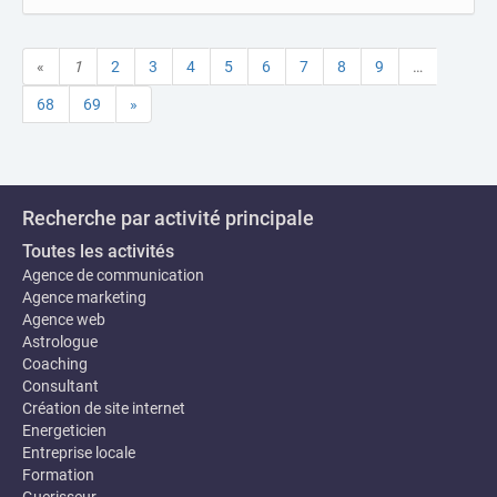
«
1
2
3
4
5
6
7
8
9
…
68
69
»
Recherche par activité principale
Toutes les activités
Agence de communication
Agence marketing
Agence web
Astrologue
Coaching
Consultant
Création de site internet
Energeticien
Entreprise locale
Formation
Guerisseur