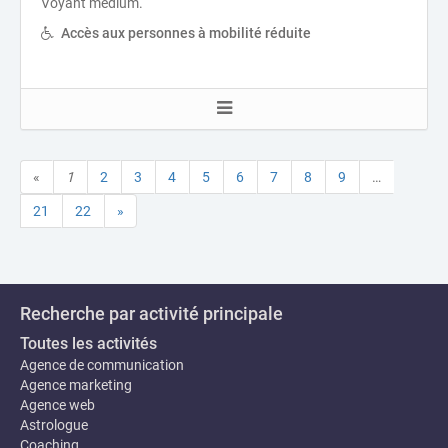
Voyant medium.
Accès aux personnes à mobilité réduite
«
1
2
3
4
5
6
7
8
9
…
21
22
»
Recherche par activité principale
Toutes les activités
Agence de communication
Agence marketing
Agence web
Astrologue
Coaching