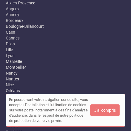
Aix-en-Provence
Angers
Annecy
Bordeaux
Boulogne-Billancourt
Caen
Cannes
Dijon
Lille
Lyon
Marseille
Montpellier
Nancy
Nantes
Nice
Orléans
Paris 13
En poursuivant votre navigation sur ce site, vous
Perpignan
acceptez l'installation et l'utilisation de cookies
Rennes
sur votre poste, notamment à des fins d'analyse
J'ai compris
Rouen
d'audience, dans le respect de notre politique
Strasbourg
de protection de votre vie privée.
Toulon