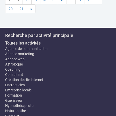
«
1
2
3
4
5
6
7
8
9
…
20
21
»
Recherche par activité principale
Toutes les activités
Agence de communication
Agence marketing
Agence web
Astrologue
Coaching
Consultant
Création de site internet
Energeticien
Entreprise locale
Formation
Guerisseur
Hypnothérapeute
Naturopathe