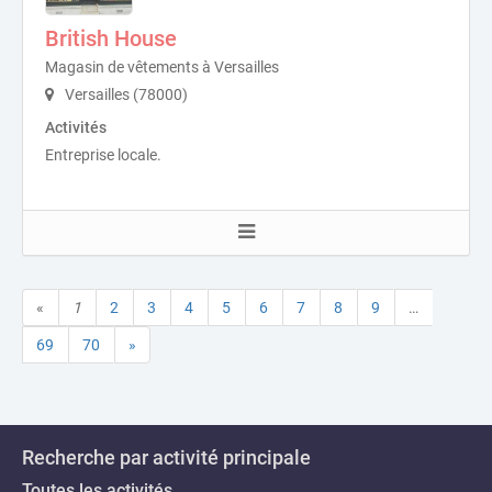
British House
Magasin de vêtements à Versailles
Versailles (78000)
Activités
Entreprise locale.
«
1
2
3
4
5
6
7
8
9
…
69
70
»
Recherche par activité principale
Toutes les activités