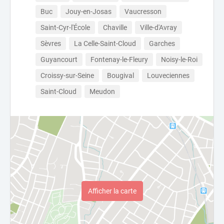
Buc
Jouy-en-Josas
Vaucresson
Saint-Cyr-l'École
Chaville
Ville-d'Avray
Sèvres
La Celle-Saint-Cloud
Garches
Guyancourt
Fontenay-le-Fleury
Noisy-le-Roi
Croissy-sur-Seine
Bougival
Louveciennes
Saint-Cloud
Meudon
Afficher la carte