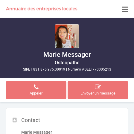
Marie Messager
Ostéopathe
SIRET 831.875.976.00019
|
Numéro ADELI 770005213
Appeler
Envoyer un message
Contact
Marie Messager