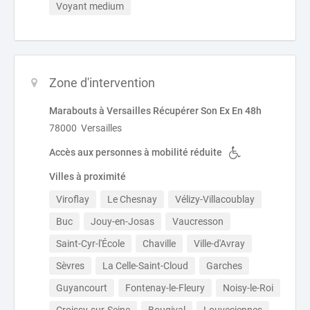
Voyant medium
Zone d'intervention
Marabouts à Versailles Récupérer Son Ex En 48h
78000 Versailles
Accès aux personnes à mobilité réduite
Villes à proximité
Viroflay
Le Chesnay
Vélizy-Villacoublay
Buc
Jouy-en-Josas
Vaucresson
Saint-Cyr-l'École
Chaville
Ville-d'Avray
Sèvres
La Celle-Saint-Cloud
Garches
Guyancourt
Fontenay-le-Fleury
Noisy-le-Roi