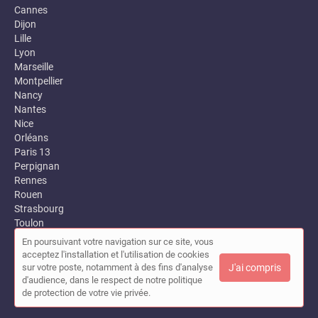
Cannes
Dijon
Lille
Lyon
Marseille
Montpellier
Nancy
Nantes
Nice
Orléans
Paris 13
Perpignan
Rennes
Rouen
Strasbourg
Toulon
Toulouse
En poursuivant votre navigation sur ce site, vous
Versailles
acceptez l'installation et l'utilisation de cookies
sur votre poste, notamment à des fins d'analyse
J'ai compris
d'audience, dans le respect de notre politique
de protection de votre vie privée.