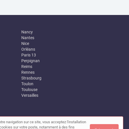
Nancy
Nantes
Nice
Orléans
Paris 13
Perpignan
Reims
Rennes
Strasbourg
Toulon
Toulouse
Versailles
tre navigation sur ce site, vous acceptez l'installation
|
Contact
de cookies sur votre poste, notamment à des fins