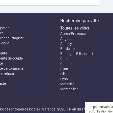
Recherche par ville
Toutes les villes
opathe
er
Aix-en-Provence
er chauffagiste
Angers
logue
Annecy
Bordeaux
eute
Boulogne-Billancourt
eute de couple
Caen
ce
Cannes
e cartomancie
Dijon
t medium
Lille
Lyon
ster
Marseille
Montpellier
En poursuivant vo
re des entreprises locales (Garance) 2026 |
Plan du site
|
Mon compte
et l'utilisation 