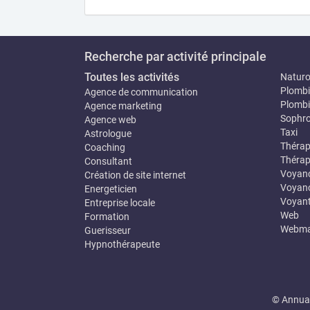
Recherche par activité principale
Toutes les activités
Natur
Plombi
Agence de communication
Plombi
Agence marketing
Sophro
Agence web
Taxi
Astrologue
Thérap
Coaching
Thérap
Consultant
Voyan
Création de site internet
Voyanc
Energeticien
Voyan
Entreprise locale
Web
Formation
Webma
Guerisseur
Hypnothérapeute
© Annuai