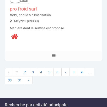
pro froid sarl
froid , chaud & climatisation
Meyzieu (69330)
Manière dont le service est proposé
«
1
2
3
4
5
6
7
8
9
…
30
31
»
Recherche par activité principale