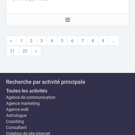
«
1
2
3
4
5
6
7
8
9
…
21
22
»
Recherche par activité principale
Toutes les activités
Agence de communication
Agence marketing
Agence web
Astrologue
Coaching
Consultant
Création de site internet