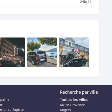
24h/24
Recherche par ville
Toutes les villes
opathe
er
Aix-en-Provence
er chauffagiste
Angers