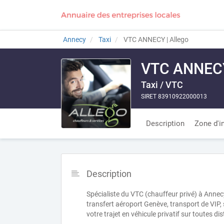
Annecy
Taxi
VTC ANNECY | Allego
VTC ANNECY
Taxi / VTC
SIRET 83910922000013
Description
Zone d'i
Description
Spécialiste du VTC (chauffeur privé) à Annecy
transfert aéroport Genève, transport de VIP,
votre trajet en véhicule privatif sur toutes di