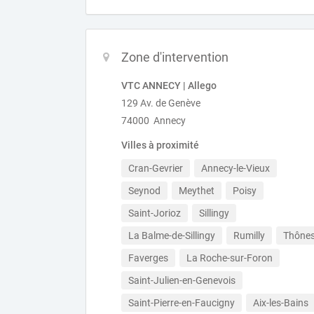
Zone d'intervention
VTC ANNECY | Allego
129 Av. de Genève
74000 Annecy
Villes à proximité
Cran-Gevrier
Annecy-le-Vieux
Seynod
Meythet
Poisy
Saint-Jorioz
Sillingy
La Balme-de-Sillingy
Rumilly
Thône
Faverges
La Roche-sur-Foron
Saint-Julien-en-Genevois
Saint-Pierre-en-Faucigny
Aix-les-Bains