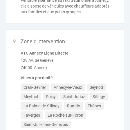
Véritable alternative au taxi traditionnel à Annecy,
elle dispose de véhicules avec chauffeurs adaptés
aux familles et aux petits groupes.
Zone d'intervention
VTC Annecy Ligne Directe
129 Av. de Genève
74000 Annecy
Villes à proximité
Cran-Gevrier
Annecy-le-Vieux
Seynod
Meythet
Poisy
Saint-Jorioz
Sillingy
La Balme-de-Sillingy
Rumilly
Thônes
Faverges
La Roche-sur-Foron
Saint-Julien-en-Genevois