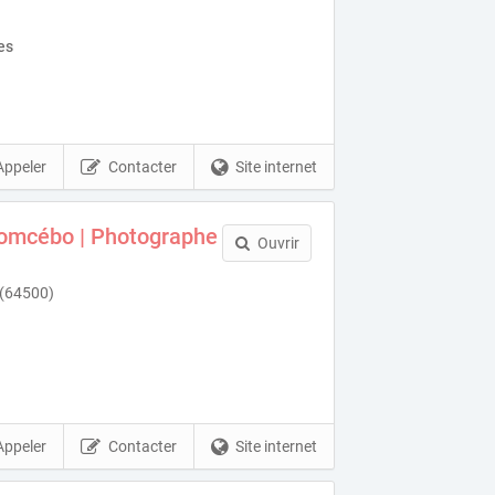
es
Appeler
Contacter
Site internet
Komcébo | Photographe
Ouvrir
 (64500)
Appeler
Contacter
Site internet