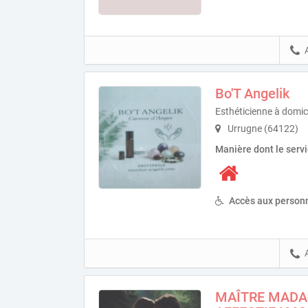
Bo'T Angelik
Esthéticienne à domic
Urrugne (64122)
Manière dont le serv
Accès aux personn
MAÎTRE MADA