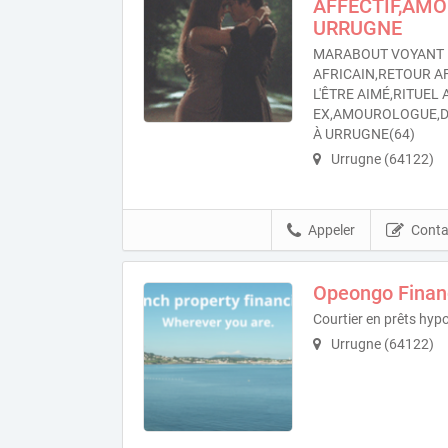
AFFECTIF,AM
URRUGNE
MARABOUT VOYANT 
AFRICAIN,RETOUR A
L'ÊTRE AIMÉ,RITUEL
EX,AMOUROLOGUE,
À URRUGNE(64)
Urrugne (64122)
Appeler
Conta
Opeongo Finan
Courtier en prêts hyp
Urrugne (64122)