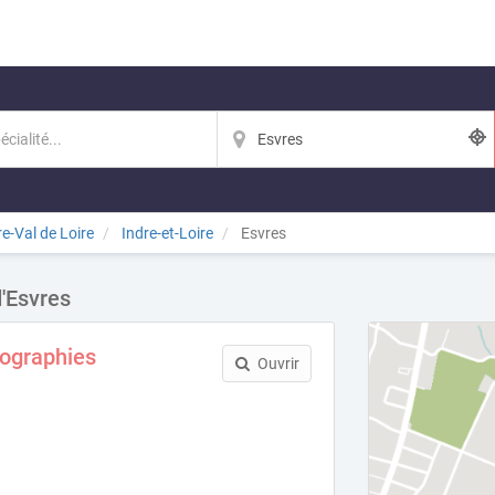
e-Val de Loire
Indre-et-Loire
Esvres
d'Esvres
tographies
Ouvrir