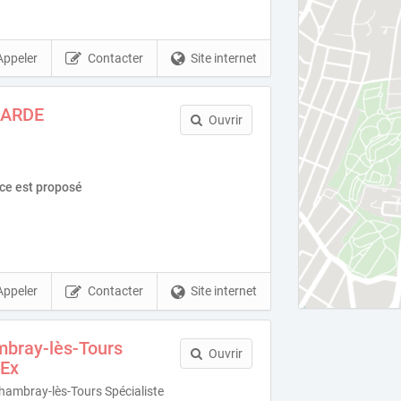
Appeler
Contacter
Site internet
GARDE
Ouvrir
ice est proposé
Appeler
Contacter
Site internet
bray-lès-Tours
Ouvrir
 Ex
ambray-lès-Tours Spécialiste