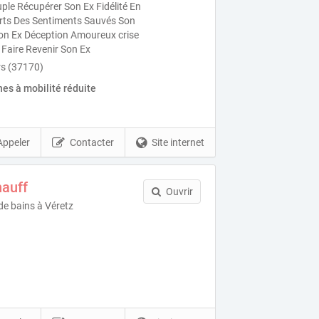
le Récupérer Son Ex Fidélité En
forts Des Sentiments Sauvés Son
on Ex Déception Amoureux crise
 Faire Revenir Son Ex
s (37170)
es à mobilité réduite
Appeler
Contacter
Site internet
hauff
Ouvrir
 de bains à Véretz