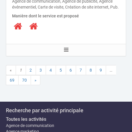
Agence de communication, Agence de publicité, Agence
événementiel, Carte de visite, Création de site internet, Pub.
Manière dont le service est proposé
«
1
2
3
4
5
6
7
8
9
…
69
70
»
Recherche par activité principale
Toutes les activités
Agence de communication
Agence marketing