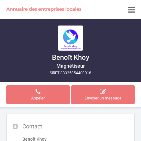
Benoît Khoy
Magnétiseur
SIRET 83325854400018
Appeler
Envoyer un message
Contact
Benoît Khoy