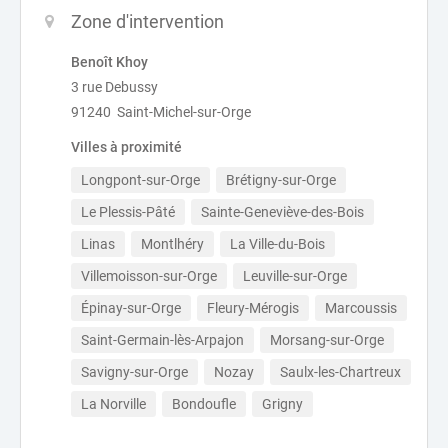
Zone d'intervention
Benoît Khoy
3 rue Debussy
91240 Saint-Michel-sur-Orge
Villes à proximité
Longpont-sur-Orge
Brétigny-sur-Orge
Le Plessis-Pâté
Sainte-Geneviève-des-Bois
Linas
Montlhéry
La Ville-du-Bois
Villemoisson-sur-Orge
Leuville-sur-Orge
Épinay-sur-Orge
Fleury-Mérogis
Marcoussis
Saint-Germain-lès-Arpajon
Morsang-sur-Orge
Savigny-sur-Orge
Nozay
Saulx-les-Chartreux
La Norville
Bondoufle
Grigny