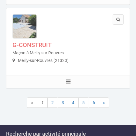
G-CONSTRUIT
Maçon à Meilly sur Rouvres
Meilly-sur-Rouvres (21320)
«
1
2
3
4
5
6
»
Recherche par activité principale