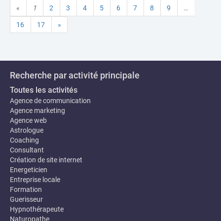
«
1
2
3
4
5
6
7
8
9
…
16
17
»
Recherche par activité principale
Toutes les activités
Agence de communication
Agence marketing
Agence web
Astrologue
Coaching
Consultant
Création de site internet
Energeticien
Entreprise locale
Formation
Guerisseur
Hypnothérapeute
Naturopathe