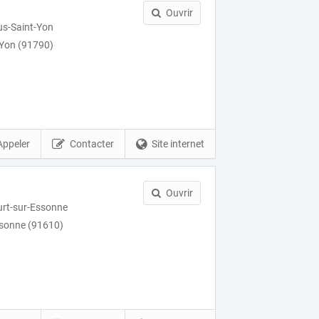
Ouvrir
us-Saint-Yon
-Yon (91790)
Appeler
Contacter
Site internet
d
Ouvrir
ourt-sur-Essonne
ssonne (91610)