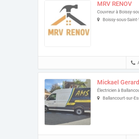
MRV RENOV
Couvreur à Boissy-so
Boissy-sous-Saint
Mickael Gerar
Électricien à Ballanc
Ballancourt-sur-E