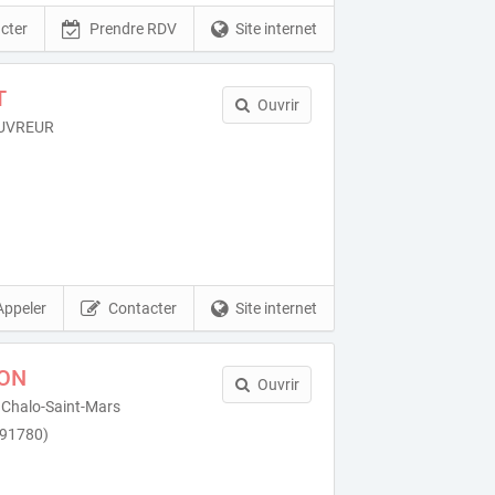
cter
Prendre RDV
Site internet
T
Ouvrir
OUVREUR
Appeler
Contacter
Site internet
CON
Ouvrir
à Chalo-Saint-Mars
(91780)