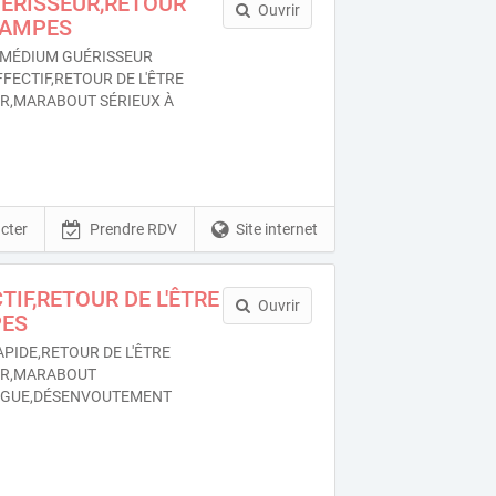
RISSEUR,RETOUR
Ouvrir
TAMPES
MÉDIUM GUÉRISSEUR
FECTIF,RETOUR DE L'ÊTRE
UR,MARABOUT SÉRIEUX À
cter
Prendre RDV
Site internet
TIF,RETOUR DE L'ÊTRE
Ouvrir
PES
PIDE,RETOUR DE L'ÊTRE
UR,MARABOUT
OGUE,DÉSENVOUTEMENT