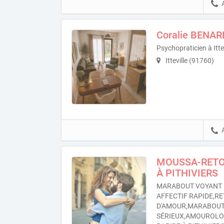
Coralie BENAR
Psychopraticien à Ittev
Itteville (91760)
MOUSSA-RETO
À PITHIVIERS
MARABOUT VOYANT 
AFFECTIF RAPIDE,RE
D'AMOUR,MARABOU
SÉRIEUX,AMOUROL