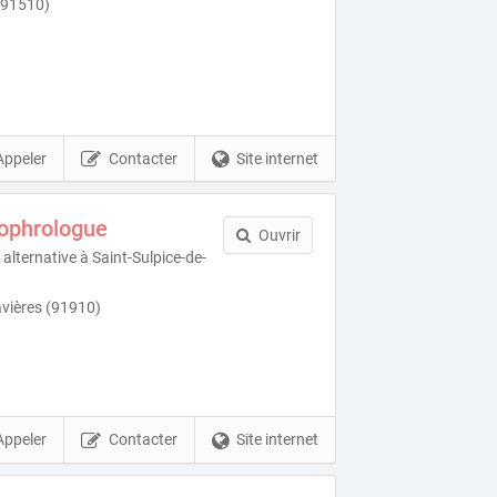
 (91510)
Appeler
Contacter
Site internet
 sophrologue
Ouvrir
alternative à Saint-Sulpice-de-
avières (91910)
Appeler
Contacter
Site internet