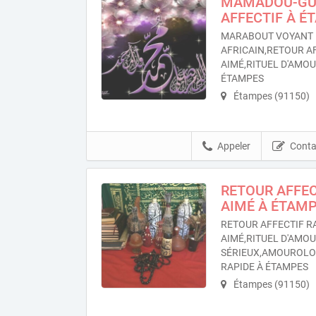
MAMADOU-GUE
AFFECTIF À É
MARABOUT VOYANT 
AFRICAIN,RETOUR AF
AIMÉ,RITUEL D'AMO
ÉTAMPES
Étampes (91150)
Appeler
Conta
RETOUR AFFEC
AIMÉ À ÉTAM
RETOUR AFFECTIF RA
AIMÉ,RITUEL D'AMO
SÉRIEUX,AMOUROL
RAPIDE À ÉTAMPES
Étampes (91150)