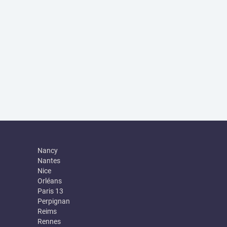
Nancy
Nantes
Nice
Orléans
Paris 13
Perpignan
Reims
Rennes