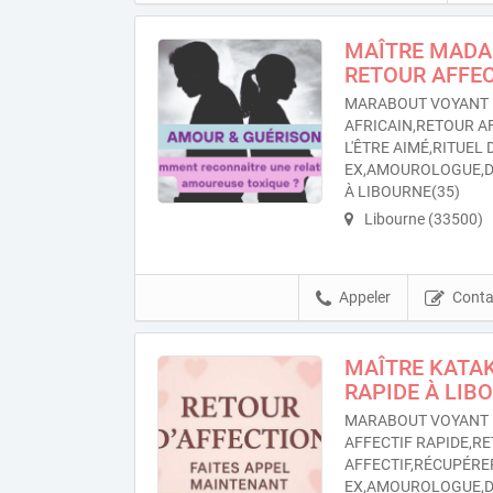
MAÎTRE MADA
RETOUR AFFEC
MARABOUT VOYANT 
AFRICAIN,RETOUR A
L'ÊTRE AIMÉ,RITUEL
EX,AMOUROLOGUE,
À LIBOURNE(35)
Libourne (33500)
Appeler
Conta
MAÎTRE KATA
RAPIDE À LIB
MARABOUT VOYANT 
AFFECTIF RAPIDE,RE
AFFECTIF,RÉCUPÉRE
EX,AMOUROLOGUE,