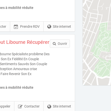
es à mobilité réduite
cter
Prendre RDV
Site internet
ut Libourne Récupérer
Ouvrir
bourne Spécialiste problème Des
Son Ex Fidélité En Couple
es Sentiments Sauvés Son Couple
éception Amoureux crise
 Faire Revenir Son Ex
es à mobilité réduite
Appeler
Contacter
Site internet