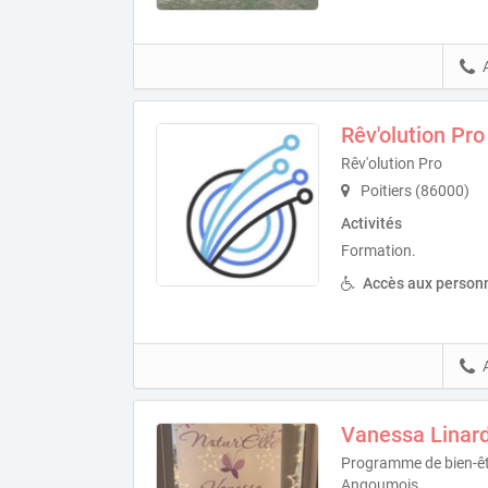
Rêv'olution Pro
Rêv'olution Pro
Poitiers (86000)
Activités
Formation.
Accès aux personn
Vanessa Linar
Programme de bien-êt
Angoumois