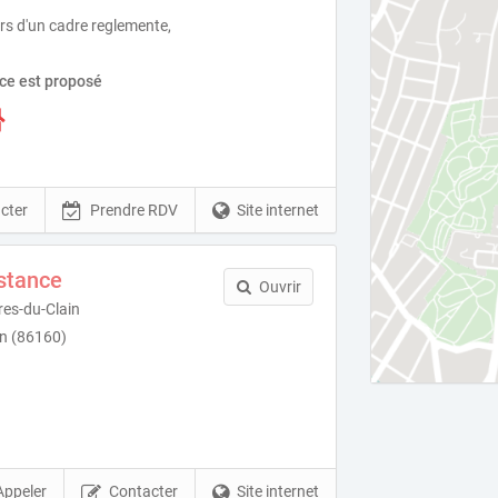
ors d'un cadre reglemente,
ice est proposé
cter
Prendre RDV
Site internet
stance
Ouvrir
es-du-Clain
n (86160)
Appeler
Contacter
Site internet