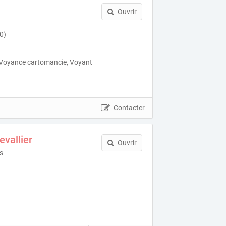
Ouvrir
0)
 Voyance cartomancie, Voyant
Contacter
evallier
Ouvrir
s