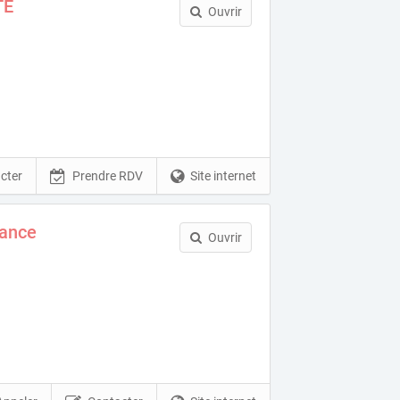
TE
Ouvrir
cter
Prendre RDV
Site internet
tance
Ouvrir