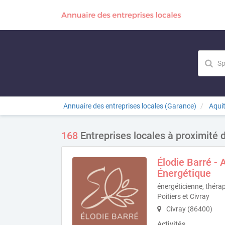
Annuaire des entreprises locales (Garance)
Aqui
168
Entreprises locales à proximité 
Élodie Barré 
Énergétique
énergéticienne, théra
Poitiers et Civray
Civray (86400)
Activités