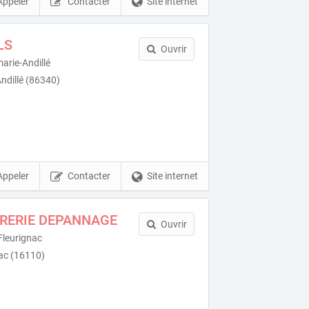
Appeler
Contacter
Site internet
LS
Ouvrir
rie-Andillé
ndillé (86340)
Appeler
Contacter
Site internet
URERIE DEPANNAGE
Ouvrir
Fleurignac
ac (16110)