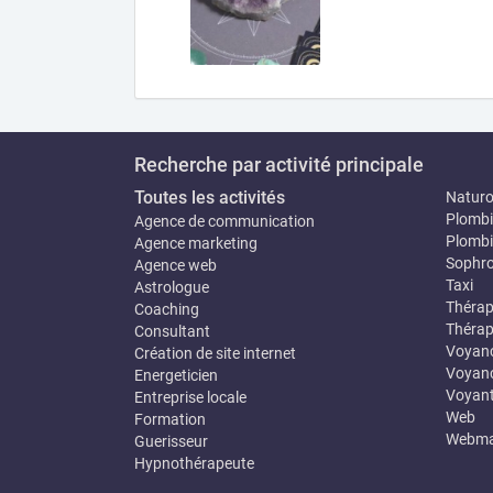
Recherche par activité principale
Toutes les activités
Natur
Plombi
Agence de communication
Plombi
Agence marketing
Sophro
Agence web
Taxi
Astrologue
Thérap
Coaching
Thérap
Consultant
Voyan
Création de site internet
Voyanc
Energeticien
Voyan
Entreprise locale
Web
Formation
Webma
Guerisseur
Hypnothérapeute