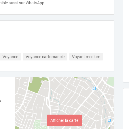
ible aussi sur WhatsApp.
Voyance
Voyance cartomancie
Voyant medium
À
Afficher la carte