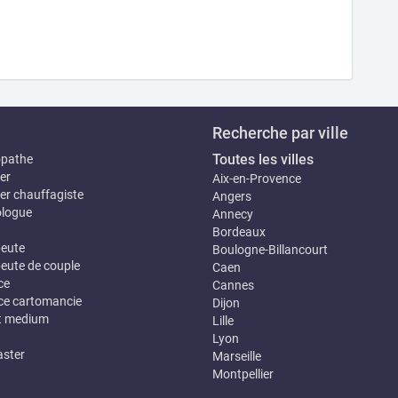
Recherche par ville
Toutes les villes
opathe
er
Aix-en-Provence
er chauffagiste
Angers
logue
Annecy
Bordeaux
eute
Boulogne-Billancourt
eute de couple
Caen
ce
Cannes
e cartomancie
Dijon
t medium
Lille
Lyon
ster
Marseille
Montpellier