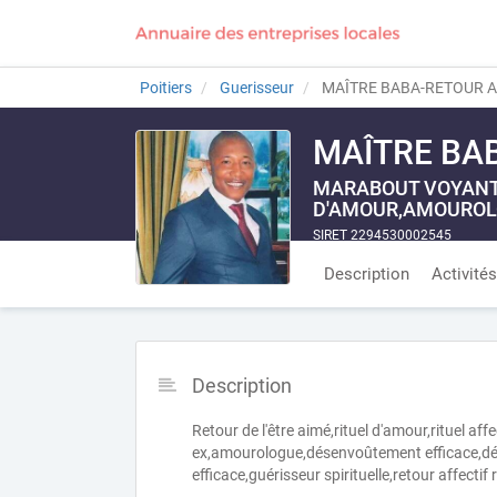
Poitiers
Guerisseur
MAÎTRE BABA-RETOUR AF
MAÎTRE BAB
MARABOUT VOYANT 
D'AMOUR,AMOUROLO
SIRET 2294530002545
Description
Activités
Description
Retour de l'être aimé,rituel d'amour,rituel af
ex,amourologue,désenvoûtement efficace,d
efficace,guérisseur spirituelle,retour affectif 