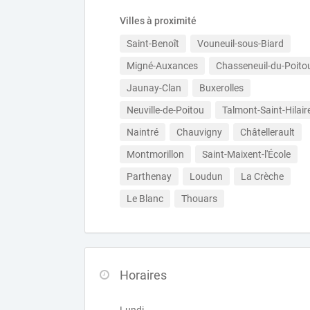
Villes à proximité
Saint-Benoît
Vouneuil-sous-Biard
Migné-Auxances
Chasseneuil-du-Poito
Jaunay-Clan
Buxerolles
Neuville-de-Poitou
Talmont-Saint-Hilair
Naintré
Chauvigny
Châtellerault
Montmorillon
Saint-Maixent-l'École
Parthenay
Loudun
La Crèche
Le Blanc
Thouars
Horaires