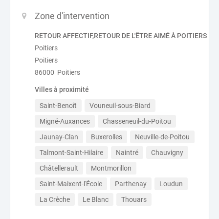
Zone d'intervention
RETOUR AFFECTIF,RETOUR DE L'ÊTRE AIMÉ À POITIERS
Poitiers
Poitiers
86000 Poitiers
Villes à proximité
Saint-Benoît
Vouneuil-sous-Biard
Migné-Auxances
Chasseneuil-du-Poitou
Jaunay-Clan
Buxerolles
Neuville-de-Poitou
Talmont-Saint-Hilaire
Naintré
Chauvigny
Châtellerault
Montmorillon
Saint-Maixent-l'École
Parthenay
Loudun
La Crèche
Le Blanc
Thouars