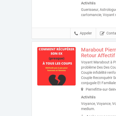
Activités
Guerisseur, Astrolog
cartomancie, Voyant
Appeler
Conta
Marabout Pierr
Retour Affectif
Voyant Marabout à Pie
problème Des Des Coup
Couple infidélité ren
Couple Reconquérir S
conjugale Et Familiale
Pierrefitte-sur-Sei
Activités
Voyance, Voyance, V
medium.