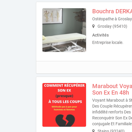
Bouchra DERK
Ostéopathe à Groslay
Groslay (95410)
Activités
Entreprise locale.
Marabout Voya
Son Ex En 48h
Voyant Marabout à St
Des Couple Récupérer 
infidélité renforts D
Reconquérir Son Ex D
conjugale Et Familiale
Stains (93240)