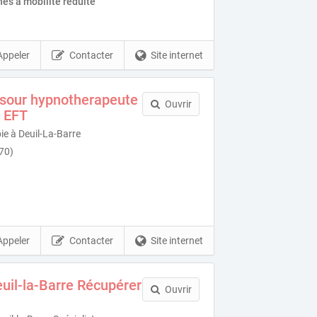
es à mobilité réduite
Appeler
Contacter
Site internet
sour hypnotherapeute
Ouvrir
 EFT
ie à Deuil-La-Barre
170)
Appeler
Contacter
Site internet
uil-la-Barre Récupérer
Ouvrir