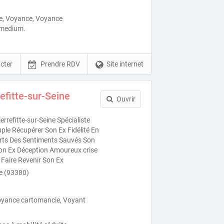
ue, Voyance, Voyance
 medium.
cter
Prendre RDV
Site internet
efitte-sur-Seine
Ouvrir
rrefitte-sur-Seine Spécialiste
le Récupérer Son Ex Fidélité En
forts Des Sentiments Sauvés Son
on Ex Déception Amoureux crise
 Faire Revenir Son Ex
ne (93380)
oyance cartomancie, Voyant