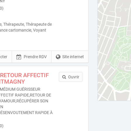
GNY
0)
e, Thérapeute, Thérapeute de
ance cartomancie, Voyant
cter
Prendre RDV
Site internet
RETOUR AFFECTIF
Ouvrir
NTMAGNY
MÉDIUM GUÉRISSEUR
FFECTIF RAPIDE,RETOUR DE
 D'AMOUR,RÉCUPÉRER SON
ON
ÉSENVOUTEMENT RAPIDE À
0)