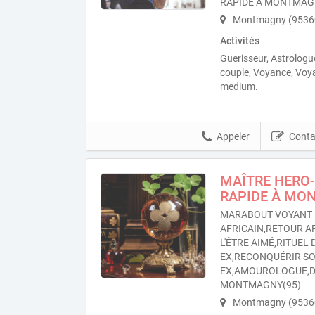
RAPIDE À MONTMA
Montmagny (9536
Activités
Guerisseur, Astrologu
couple, Voyance, Voy
medium.
Appeler
Conta
MAÎTRE HERO-
RAPIDE À MO
MARABOUT VOYANT 
AFRICAIN,RETOUR A
L'ÊTRE AIMÉ,RITUEL
EX,RECONQUÉRIR S
EX,AMOUROLOGUE,D
MONTMAGNY(95)
Montmagny (9536