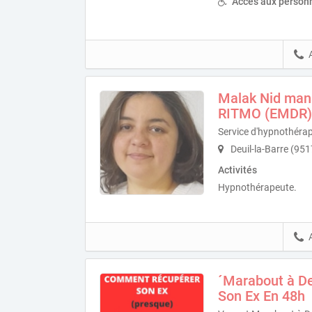
Accès aux personn
Malak Nid man
RITMO (EMDR)
Service d'hypnothérap
Deuil-la-Barre (95
Activités
Hypnothérapeute.
´Marabout à De
Son Ex En 48h