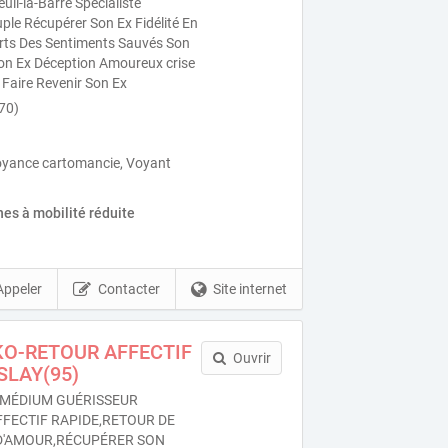
il-la-Barre Spécialiste
le Récupérer Son Ex Fidélité En
forts Des Sentiments Sauvés Son
on Ex Déception Amoureux crise
 Faire Revenir Son Ex
170)
oyance cartomancie, Voyant
es à mobilité réduite
Appeler
Contacter
Site internet
KO-RETOUR AFFECTIF
Ouvrir
SLAY(95)
MÉDIUM GUÉRISSEUR
FFECTIF RAPIDE,RETOUR DE
 D'AMOUR,RÉCUPÉRER SON