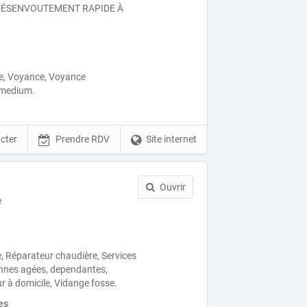
ÉSENVOUTEMENT RAPIDE À
ue, Voyance, Voyance
 medium.
cter
Prendre RDV
Site internet
Ouvrir
e
, Réparateur chaudière, Services
onnes agées, dependantes,
r à domicile, Vidange fosse.
es