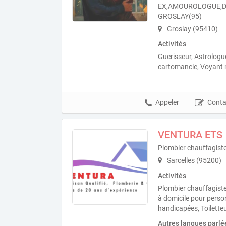
EX,AMOUROLOGUE,D
GROSLAY(95)
Groslay (95410)
Activités
Guerisseur, Astrolog
cartomancie, Voyant
Appeler
Conta
VENTURA ETS
Plombier chauffagist
Sarcelles (95200)
Activités
Plombier chauffagiste
à domicile pour pers
handicapées, Toiletteu
Autres langues parlé