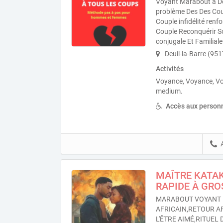
Voyant Marabout à Deu
problème Des Des Coup
Couple infidélité ren
Couple Reconquérir S
conjugale Et Familiale
Deuil-la-Barre (95
Activités
Voyance, Voyance, V
medium.
Accès aux personn
MAÎTRE KATA
RAPIDE À GRO
MARABOUT VOYANT 
AFRICAIN,RETOUR A
L'ÊTRE AIMÉ,RITUEL