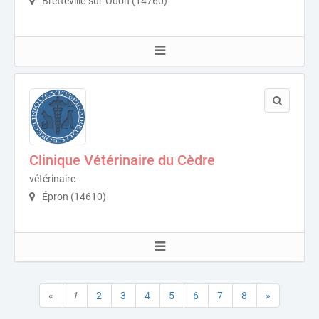
Bretteville-sur-Odon (14760)
Clinique Vétérinaire du Cèdre
vétérinaire
Épron (14610)
«
1
2
3
4
5
6
7
8
»