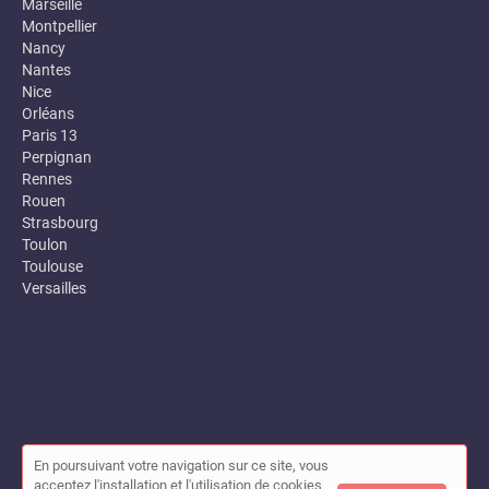
Marseille
Montpellier
Nancy
Nantes
Nice
Orléans
Paris 13
Perpignan
Rennes
Rouen
Strasbourg
Toulon
Toulouse
Versailles
En poursuivant votre navigation sur ce site, vous
© Annuaire des entreprises locales (Garance) 2026 |
Plan du site
acceptez l'installation et l'utilisation de cookies