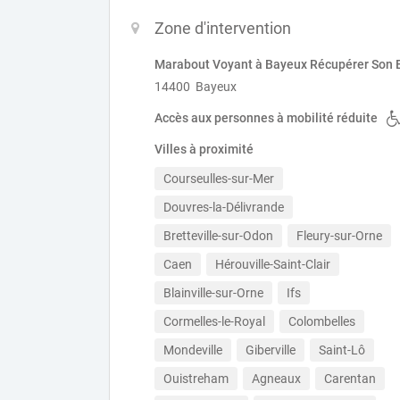
Zone d'intervention
Marabout Voyant à Bayeux Récupérer Son 
14400 Bayeux
Accès aux personnes à mobilité réduite
Villes à proximité
Courseulles-sur-Mer
Douvres-la-Délivrande
Bretteville-sur-Odon
Fleury-sur-Orne
Caen
Hérouville-Saint-Clair
Blainville-sur-Orne
Ifs
Cormelles-le-Royal
Colombelles
Mondeville
Giberville
Saint-Lô
Ouistreham
Agneaux
Carentan