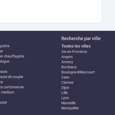
Recherche par ville
Toutes les villes
opathe
er
Aix-en-Provence
er chauffagiste
Angers
logue
Annecy
Bordeaux
eute
Boulogne-Billancourt
eute de couple
Caen
ce
Cannes
e cartomancie
Dijon
t medium
Lille
Lyon
ster
Marseille
Montpellier