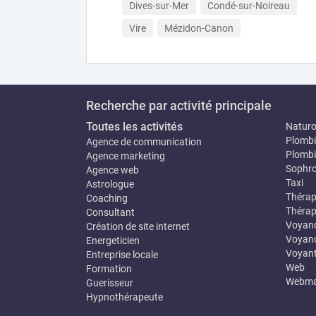
Dives-sur-Mer
Condé-sur-Noireau
Vire
Mézidon-Canon
Recherche par activité principale
Toutes les activités
Natur
Plombi
Agence de communication
Plombi
Agence marketing
Sophro
Agence web
Taxi
Astrologue
Thérap
Coaching
Thérap
Consultant
Voyan
Création de site internet
Voyanc
Energeticien
Voyan
Entreprise locale
Web
Formation
Webma
Guerisseur
Hypnothérapeute