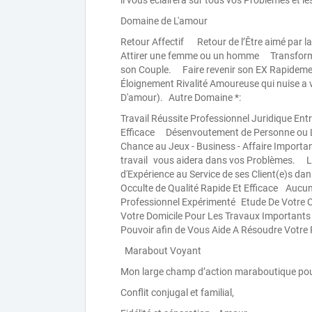
il vous éclairera sur tous vos Problèmes et l
Domaine de L'amour
Retour Affectif Retour de l’Être aimé par 
Attirer une femme ou un homme Transforme
son Couple. Faire revenir son EX Rapidem
Éloignement Rivalité Amoureuse qui nuise 
D'amour). Autre Domaine *:
Travail Réussite Professionnel Juridique E
Efficace Désenvoutement de Personne ou 
Chance au Jeux - Business - Affaire Importa
travail vous aidera dans vos Problèmes.
d'Expérience au Service de ses Client(e)s 
Occulte de Qualité Rapide Et Efficace Aucun
Professionnel Expérimenté Etude De Votre 
Votre Domicile Pour Les Travaux Importants
Pouvoir afin de Vous Aide A Résoudre Votre
Marabout Voyant
Mon large champ d’action maraboutique pour
Conflit conjugal et familial,