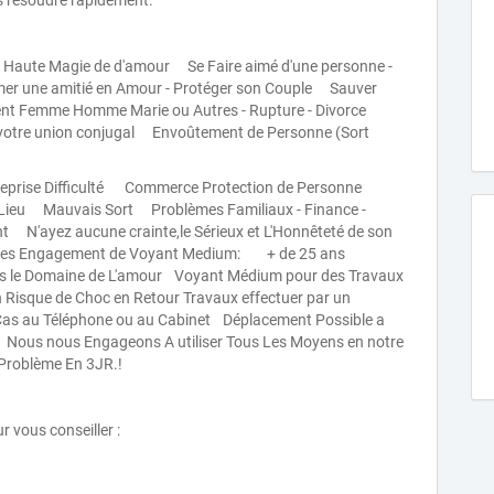
es résoudre rapidement.
la Haute Magie de d'amour Se Faire aimé d'une personne -
r une amitié en Amour - Protéger son Couple Sauver
ent Femme Homme Marie ou Autres - Rupture - Divorce
a votre union conjugal Envoûtement de Personne (Sort
ntreprise Difficulté Commerce Protection de Personne
Lieu Mauvais Sort Problèmes Familiaux - Finance -
nt N'ayez aucune crainte,le Sérieux et L'Honnêteté de son
 Les Engagement de Voyant Medium: + de 25 ans
dans le Domaine de L'amour Voyant Médium pour des Travaux
 Risque de Choc en Retour Travaux effectuer par un
Cas au Téléphone ou au Cabinet Déplacement Possible a
 Nous nous Engageons A utiliser Tous Les Moyens en notre
 Problème En 3JR.!
 vous conseiller :