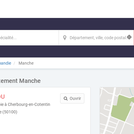
andie
Manche
artement Manche
OU
Ouvrir
pie à Cherbourg-en-Cotentin
e (50100)