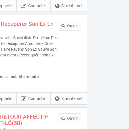
Appeler
Contacter
Site internet
 Récupérer Son Ex En
Ouvrir
anville Spécialiste Problème Des
 Ex Déception Amoureux Crise
e Faire Revenir Son Ex Sauve Son
Sentiments Reconquérir son Ex
es à mobilité réduite
Appeler
Contacter
Site internet
RETOUR AFFECTIF
Ouvrir
T-LÔ(50)