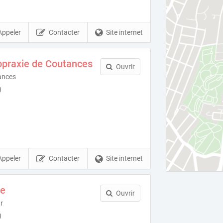
Appeler
Contacter
Site internet
opraxie de Coutances
Ouvrir
ances
)
Appeler
Contacter
Site internet
ie
Ouvrir
r
)