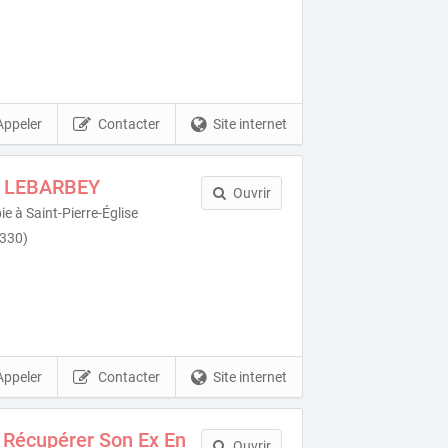
Appeler
Contacter
Site internet
ne LEBARBEY
Ouvrir
e à Saint-Pierre-Église
0330)
Appeler
Contacter
Site internet
 Récupérer Son Ex En
Ouvrir