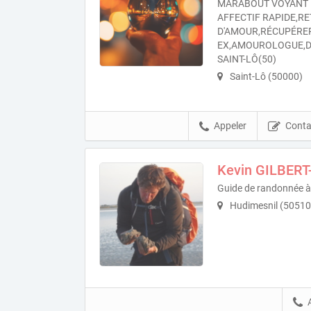
MARABOUT VOYANT 
AFFECTIF RAPIDE,RE
D'AMOUR,RÉCUPÉRE
EX,AMOUROLOGUE,D
SAINT-LÔ(50)
Saint-Lô (50000)
Appeler
Conta
Kevin GILBER
Guide de randonnée à
Hudimesnil (50510