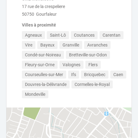
17 rue de la crespeliere
50750 Gourfaleur
Villes à proximité
Agneaux
Saint-Lô
Coutances
Carentan
Vire
Bayeux
Granville
Avranches
Condé-sur-Noireau
Bretteville-sur-Odon
Fleury-sur-Orne
Valognes
Flers
Courseulles-sur-Mer
Ifs
Bricquebec
Caen
Douvres-la-Délivrande
Cormelles-le-Royal
Mondeville