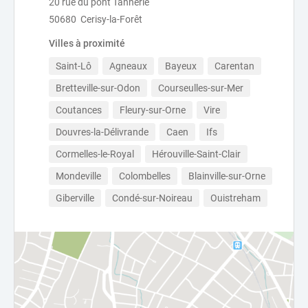
20 rue du pont Tannerie
50680 Cerisy-la-Forêt
Villes à proximité
Saint-Lô
Agneaux
Bayeux
Carentan
Bretteville-sur-Odon
Courseulles-sur-Mer
Coutances
Fleury-sur-Orne
Vire
Douvres-la-Délivrande
Caen
Ifs
Cormelles-le-Royal
Hérouville-Saint-Clair
Mondeville
Colombelles
Blainville-sur-Orne
Giberville
Condé-sur-Noireau
Ouistreham