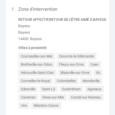
Zone d'intervention
RETOUR AFFECTIF,RETOUR DE L'ÊTRE AIMÉ À BAYEUX
Bayeux
Bayeux
14400 Bayeux
Villes à proximité
Courseulles-sur-Mer
Douvres-la-Délivrande
Bretteville-sur-Odon
Fleury-sur-Orne
Caen
Hérouville-Saint-Clair
Blainville-sur-Orne
Ifs
Cormelles-le-Royal
Colombelles
Mondeville
Giberville
Saint-Lô
Ouistreham
Agneaux
Carentan
Dives-sur-Mer
Condé-sur-Noireau
Vire
Mézidon-Canon