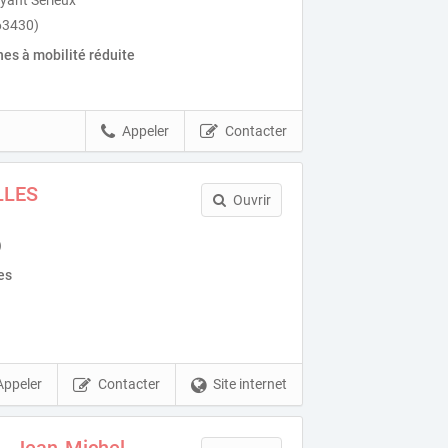
(63430)
es à mobilité réduite
Appeler
Contacter
LLES
Ouvrir
)
es
Appeler
Contacter
Site internet
 - Jean-Michel