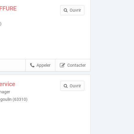
IFFURE
Ouvrir
)
Appeler
Contacter
ervice
Ouvrir
énager
agoulin (63310)