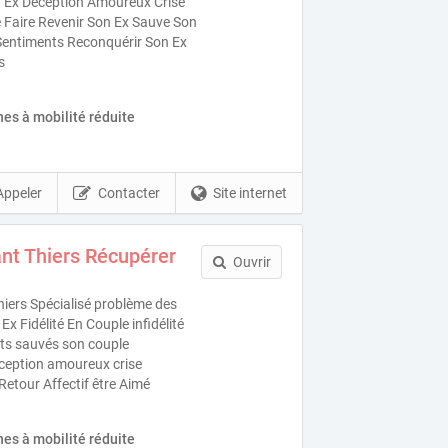
 Ex Déception Amoureux Crise
e Faire Revenir Son Ex Sauve Son
Sentiments Reconquérir Son Ex
s
es à mobilité réduite
Appeler
Contacter
Site internet
nt Thiers Récupérer
Ouvrir
iers Spécialisé problème des
x Fidélité En Couple infidélité
nts sauvés son couple
éception amoureux crise
 Retour Affectif être Aimé
es à mobilité réduite