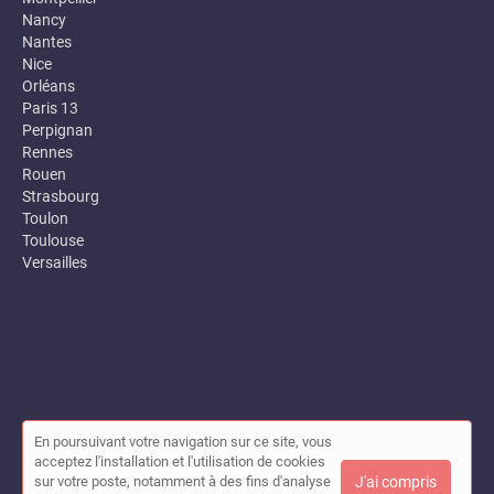
Nancy
Nantes
Nice
Orléans
Paris 13
Perpignan
Rennes
Rouen
Strasbourg
Toulon
Toulouse
Versailles
En poursuivant votre navigation sur ce site, vous
© Annuaire des entreprises locales (Garance) 2026 |
Plan du site
acceptez l'installation et l'utilisation de cookies
|
Mon compte
|
Contact
sur votre poste, notamment à des fins d'analyse
J'ai compris