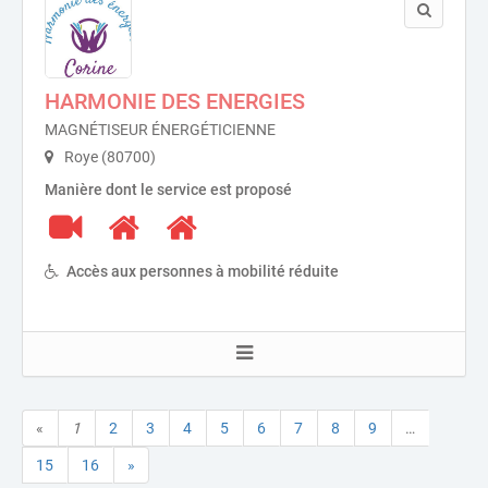
HARMONIE DES ENERGIES
MAGNÉTISEUR ÉNERGÉTICIENNE
Roye (80700)
Manière dont le service est proposé
Accès aux personnes à mobilité réduite
«
1
2
3
4
5
6
7
8
9
…
15
16
»