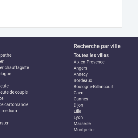
Recherche par ville
Toutes les villes
opathe
er
Aix-en-Provence
er chauffagiste
Angers
logue
Annecy
Bordeaux
eute
Boulogne-Billancourt
eute de couple
Caen
ce
Cannes
e cartomancie
Dijon
t medium
Lille
Lyon
ster
Marseille
Montpellier