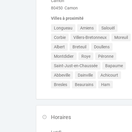
Camon
80450 Camon
Villes à proximité
Longueau
Amiens
Salouël
Corbie
Villers-Bretonneux
Moreuil
Albert
Breteuil
Doullens
Montdidier
Roye
Péronne
Saint-Just-en-Chaussée
Bapaume
Abbeville
Dainville
Achicourt
Bresles
Beaurains
Ham
Horaires