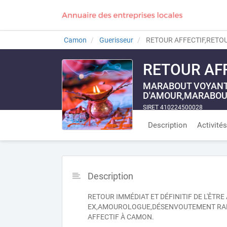
Camon
Guerisseur
RETOUR AFFECTIF,RETOU
RETOUR AFF
MARABOUT VOYANT 
D'AMOUR,MARABOU
SIRET 410224500028
Description
Activités
Description
RETOUR IMMÉDIAT ET DÉFINITIF DE L'ÊTR
EX,AMOUROLOGUE,DÉSENVOUTEMENT RAPI
AFFECTIF À CAMON.