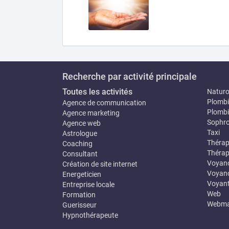
Recherche par activité principale
Toutes les activités
Natur
Plombi
Agence de communication
Plombi
Agence marketing
Sophro
Agence web
Taxi
Astrologue
Thérap
Coaching
Thérap
Consultant
Voyan
Création de site internet
Voyanc
Energeticien
Voyan
Entreprise locale
Web
Formation
Webma
Guerisseur
Hypnothérapeute