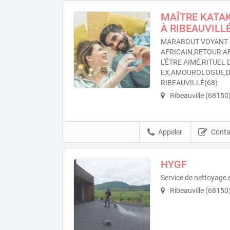
MAÎTRE KATA
À RIBEAUVILLÉ
MARABOUT VOYANT 
AFRICAIN,RETOUR A
L'ÊTRE AIMÉ,RITUEL
EX,AMOUROLOGUE,D
RIBEAUVILLÉ(68)
Ribeauville (68150
Appeler
Conta
HYGF
Service de nettoyage e
Ribeauville (68150