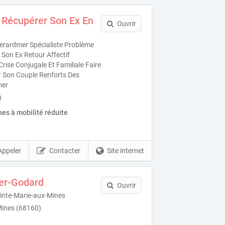
 Récupérer Son Ex En
Ouvrir
rardmer Spécialiste Problème
Son Ex Retour Affectif
ise Conjugale Et Familiale Faire
r Son Couple Renforts Des
mer
)
es à mobilité réduite
Appeler
Contacter
Site internet
ier-Godard
Ouvrir
ainte-Marie-aux-Mines
Mines (68160)