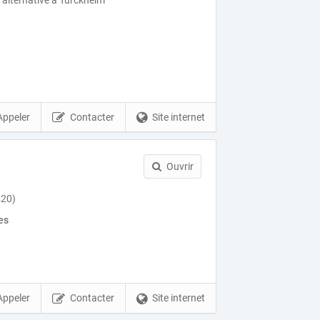
 alternative à Turckheim
Appeler
Contacter
Site internet
Ouvrir
420)
es
Appeler
Contacter
Site internet