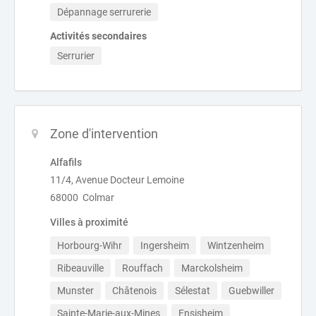
Dépannage serrurerie
Activités secondaires
Serrurier
Zone d'intervention
Alfafils
11/4, Avenue Docteur Lemoine
68000 Colmar
Villes à proximité
Horbourg-Wihr
Ingersheim
Wintzenheim
Ribeauville
Rouffach
Marckolsheim
Munster
Châtenois
Sélestat
Guebwiller
Sainte-Marie-aux-Mines
Ensisheim