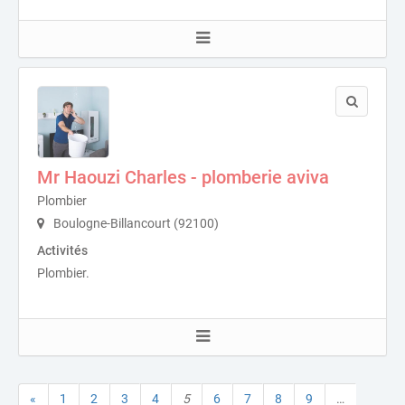
Mr Haouzi Charles - plomberie aviva
Plombier
Boulogne-Billancourt (92100)
Activités
Plombier.
«
1
2
3
4
5
6
7
8
9
…