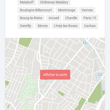
Malakoff
Châtenay-Malabry
Boulogne-Billancourt
Montrouge
Vanves
Bourg-la-Reine
Arcueil
Chaville
Paris 15
Gentilly
Sèvres
L'Haÿ-les-Roses
Cachan
Afficher la carte