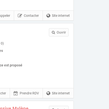
Appeler
Contacter
Site internet
Ouvrir
10)
es
ice est proposé
cter
Prendre RDV
Site internet
ssive Mylène