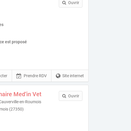
Ouvrir
es
ice est proposé
cter
Prendre RDV
Site internet
naire Med’in Vet
Ouvrir
 Cauverville-en-Roumois
umois (27350)