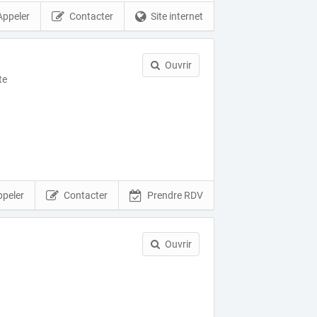
Appeler
Contacter
Site internet
Ouvrir
te
)
ppeler
Contacter
Prendre RDV
n
Ouvrir
)