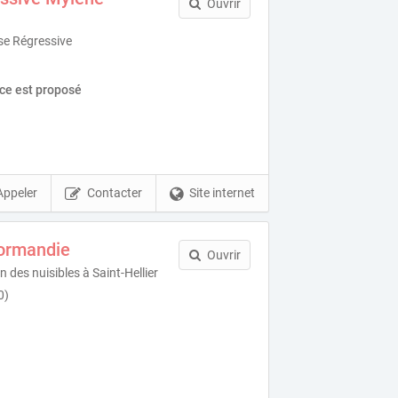
Ouvrir
se Régressive
ice est proposé
Appeler
Contacter
Site internet
ormandie
Ouvrir
n des nuisibles à Saint-Hellier
0)