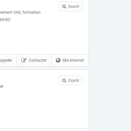
Ouvrir
ement VAE, formation
76950)
Appeler
Contacter
Site internet
Ouvrir
net