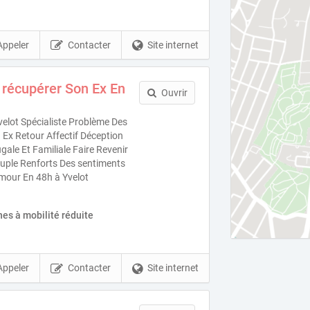
Appeler
Contacter
Site internet
récupérer Son Ex En
Ouvrir
elot Spécialiste Problème Des
Ex Retour Affectif Déception
ale Et Familiale Faire Revenir
uple Renforts Des sentiments
mour En 48h à Yvelot
es à mobilité réduite
Appeler
Contacter
Site internet