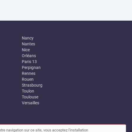
Nancy
Nantes
Nice
Orléans
Paris 13
Perpignan
Rennes
Rouen
Strasbourg
Toulon
Toulouse
Versailles
tre navigation sur ce site, vous acceptez l'installation