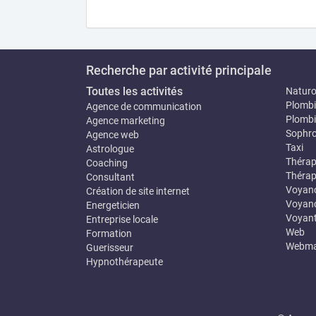
Recherche par activité principale
Toutes les activités
Natur
Plombi
Agence de communication
Plombi
Agence marketing
Sophro
Agence web
Taxi
Astrologue
Thérap
Coaching
Thérap
Consultant
Voyan
Création de site internet
Voyanc
Energeticien
Voyan
Entreprise locale
Web
Formation
Webma
Guerisseur
Hypnothérapeute