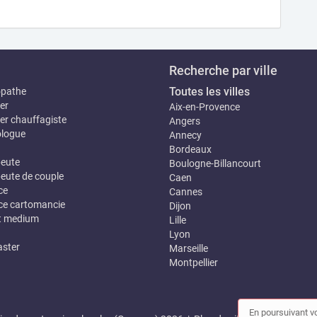
Recherche par ville
Toutes les villes
opathe
er
Aix-en-Provence
er chauffagiste
Angers
logue
Annecy
Bordeaux
eute
Boulogne-Billancourt
eute de couple
Caen
ce
Cannes
e cartomancie
Dijon
t medium
Lille
Lyon
ster
Marseille
Montpellier
En poursuivant vo