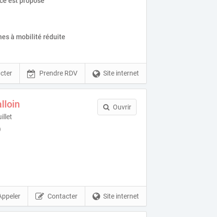
ice est proposé
es à mobilité réduite
cter
Prendre RDV
Site internet
lloin
Ouvrir
illet
)
Appeler
Contacter
Site internet