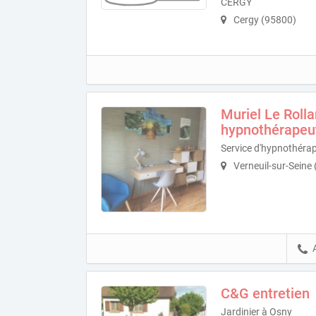
CERGY
Cergy (95800)
Muriel Le Roll
hypnothérapeu
Service d'hypnothérapi
Verneuil-sur-Seine
C&G entretien
Jardinier à Osny