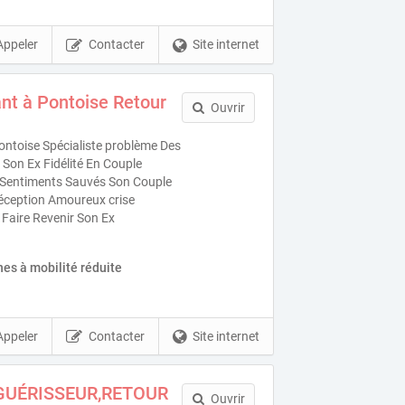
Appeler
Contacter
Site internet
nt à Pontoise Retour
Ouvrir
ntoise Spécialiste problème Des
Son Ex Fidélité En Couple
es Sentiments Sauvés Son Couple
éception Amoureux crise
 Faire Revenir Son Ex
es à mobilité réduite
Appeler
Contacter
Site internet
GUÉRISSEUR,RETOUR
Ouvrir