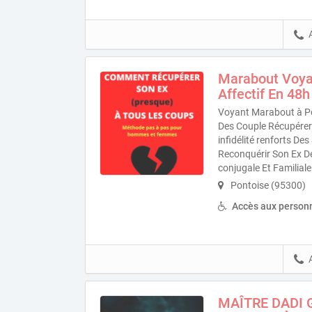
Marabout Voya
Affectif En 48h
Voyant Marabout à Po
Des Couple Récupérer 
infidélité renforts D
Reconquérir Son Ex D
conjugale Et Familiale
Pontoise (95300)
Accès aux personn
MAÎTRE DADI 