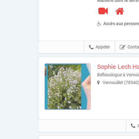
Manière dont le serv
Accès aux personn
Appeler
Conta
Sophie Lech Ha
Réflexologue à Vernou
Vernouillet (78540