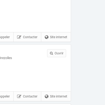
Appeler
Contacter
Site internet
Ouvrir
Brezolles
Appeler
Contacter
Site internet