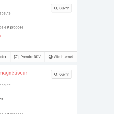
Ouvrir
rapeute
ice est proposé
cter
Prendre RDV
Site internet
 magnétiseur
Ouvrir
e
rapeute
es