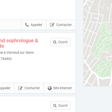
Appeler
Contacter
and sophrologue &
Ouvrir
te
e à Verneuil sur Seine
 (78480)
Appeler
Contacter
Site internet
Ouvrir