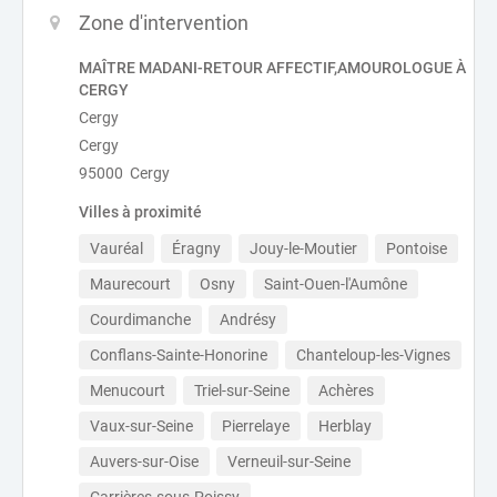
Zone d'intervention
MAÎTRE MADANI-RETOUR AFFECTIF,AMOUROLOGUE À
CERGY
Cergy
Cergy
95000 Cergy
Villes à proximité
Vauréal
Éragny
Jouy-le-Moutier
Pontoise
Maurecourt
Osny
Saint-Ouen-l'Aumône
Courdimanche
Andrésy
Conflans-Sainte-Honorine
Chanteloup-les-Vignes
Menucourt
Triel-sur-Seine
Achères
Vaux-sur-Seine
Pierrelaye
Herblay
Auvers-sur-Oise
Verneuil-sur-Seine