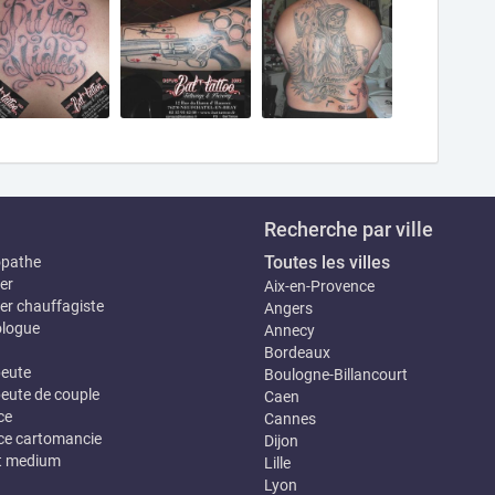
Recherche par ville
Toutes les villes
opathe
er
Aix-en-Provence
er chauffagiste
Angers
logue
Annecy
Bordeaux
eute
Boulogne-Billancourt
eute de couple
Caen
ce
Cannes
e cartomancie
Dijon
t medium
Lille
Lyon