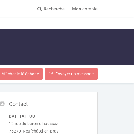
Recherche
Mon compte
Afficher le téléphone
Envoyer un message
Contact
BAT ' TATTOO
12 rue du baron d haussez
76270 Neufchâtel-en-Bray