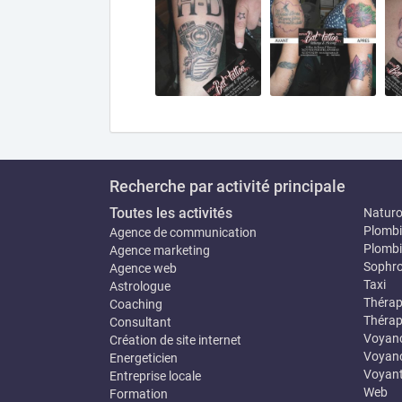
Recherche par activité principale
Toutes les activités
Natur
Plombi
Agence de communication
Plombi
Agence marketing
Sophro
Agence web
Taxi
Astrologue
Thérap
Coaching
Thérap
Consultant
Voyan
Création de site internet
Voyanc
Energeticien
Voyan
Entreprise locale
Web
Formation