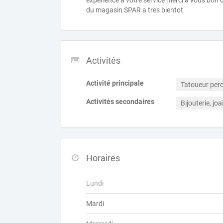
expérience a votre service merci a vous bon 
du magasin SPAR a tres bientot
Activités
Activité principale
Tatoueur per
Activités secondaires
Bijouterie, joai
Horaires
Lundi
Mardi