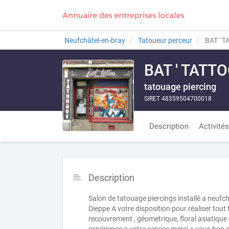
Neufchâtel-en-bray
Tatoueur perceur
BAT ' 
BAT ' TATT
tatouage piercing
SIRET 48359504700018
Description
Activités
Description
Salon de tatouage piercings installé a neufc
Dieppe A votre disposition pour réaliser tout
recouvrement , géométrique, floral asiatique