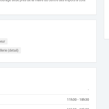
courage situe pres de la maire du centre des impots a cote
ceur
llerie (detail)
-
11h30 - 18h30