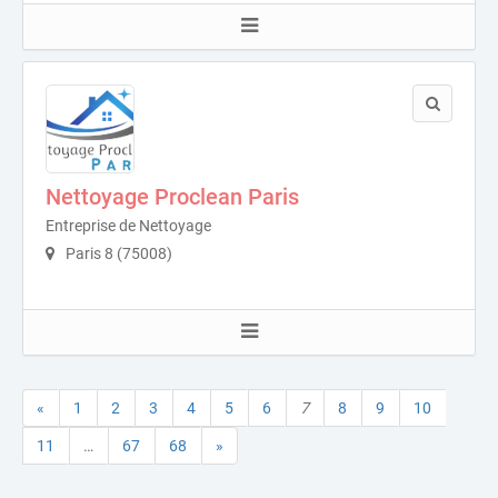
Nettoyage Proclean Paris
Entreprise de Nettoyage
Paris 8 (75008)
«
1
2
3
4
5
6
7
8
9
10
11
…
67
68
»