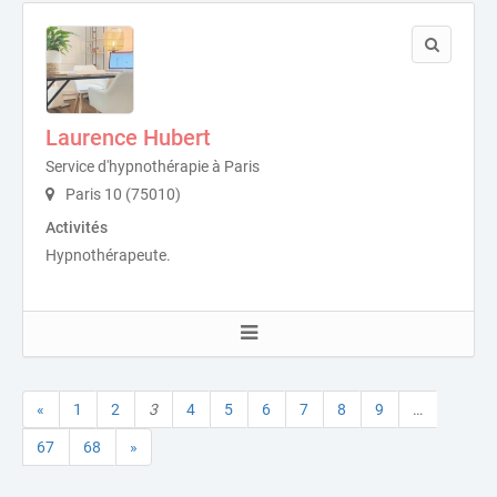
Laurence Hubert
Service d'hypnothérapie à Paris
Paris 10 (75010)
Activités
Hypnothérapeute.
«
1
2
3
4
5
6
7
8
9
…
67
68
»